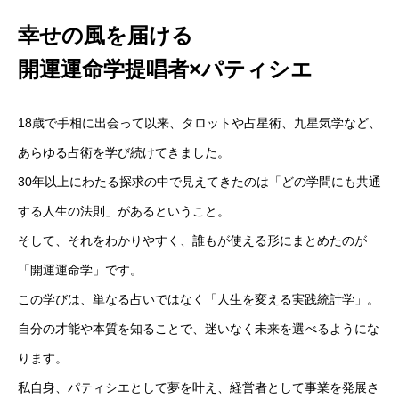
Home
ヴォルテックスについて
ヴォルテックスセミナー
各種お
幸せの風を届ける
開運運命学提唱者×パティシエ
18歳で手相に出会って以来、タロットや占星術、九星気学など、
あらゆる占術を学び続けてきました。
30年以上にわたる探求の中で見えてきたのは「どの学問にも共通
する人生の法則」があるということ。
そして、それをわかりやすく、誰もが使える形にまとめたのが
「開運運命学」です。
この学びは、単なる占いではなく「人生を変える実践統計学」。
自分の才能や本質を知ることで、迷いなく未来を選べるようにな
ります。
私自身、パティシエとして夢を叶え、経営者として事業を発展さ