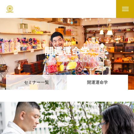
開運運命学
Study of destiny and luck
セミナー一覧
開運運命学