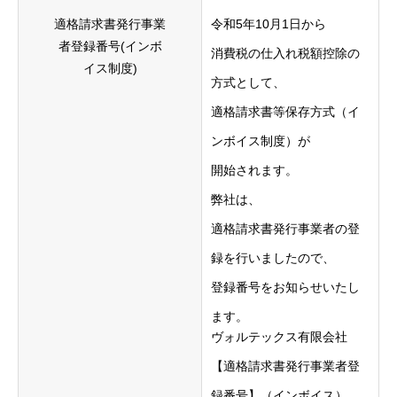
ヴォルテックスについて
適格請求書発行事業
令和5年10月1日から
ヴォルテックスセミナー
者登録番号(インボ
消費税の仕入れ税額控除の
イス制度)
方式として、
各種お問合せについて
適格請求書等保存方式（イ
ンボイス制度）が
Home
ヴォルテックスについて
ヴォルテックスセミナー
各種お
開始されます。
弊社は、
適格請求書発行事業者の登
録を行いましたので、
登録番号をお知らせいたし
ます。
ヴォルテックス有限会社
【適格請求書発行事業者登
録番号】（インボイス）