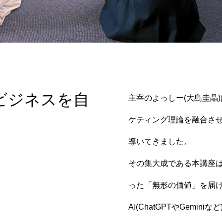
でビジネスを自
主宰のよっしー(大島圭晶
ケティング理論を融合さ
導いてきました。
その集大成である本講座
った「無形の価値」を届
AI(ChatGPTやGem