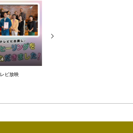
14
2024.11.12
レビ放映
北海道新聞デジタルにて掲載
王