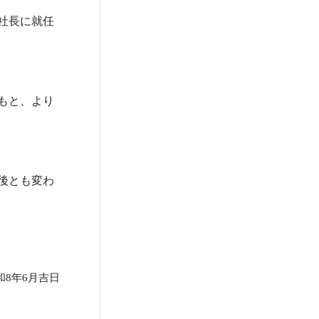
社長に就任
もと、より
後とも変わ
和8年6月吉日