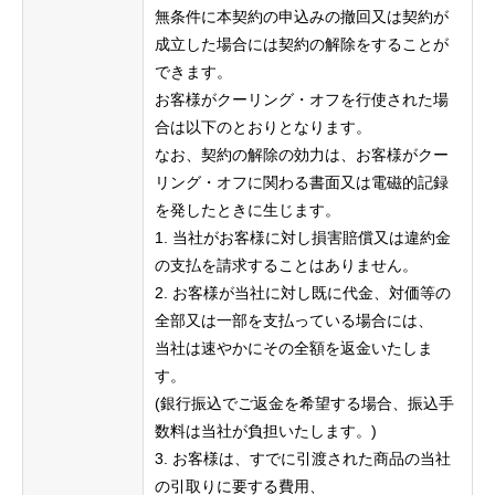
無条件に本契約の申込みの撤回⼜は契約が
成⽴した場合には契約の解除をすることが
できます。
お客様がクーリング・オフを⾏使された場
合は以下のとおりとなります。
なお、契約の解除の効⼒は、お客様がクー
リング・オフに関わる書⾯⼜は電磁的記録
を発したときに⽣じます。
1. 当社がお客様に対し損害賠償⼜は違約⾦
の⽀払を請求することはありません。
2. お客様が当社に対し既に代⾦、対価等の
全部⼜は⼀部を⽀払っている場合には、
当社は速やかにその全額を返⾦いたしま
す。
(銀⾏振込でご返⾦を希望する場合、振込⼿
数料は当社が負担いたします。)
3. お客様は、すでに引渡された商品の当社
の引取りに要する費⽤、