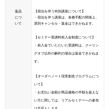
ヴォルテックスについて
返品
【宿泊を伴う特別講座について】
ヴォルテックスセミナー
につ
・宿泊を伴う講座は、各種⼿配の関係上、
いて
原則キャンセル・返⾦はできかねます。
各種お問合せについて
【セミナー受講料前⼊⾦制度について】
・前⼊⾦でいただいた受講料は、クーリン
Home
ヴォルテックスについて
ヴォルテックスセミナー
各種お
グオフ以外の解約の場合は返⾦できかねま
す。
【オーダーノート現実創造プログラムにつ
いて】
・お⽀払い⾦額が商品価格の半額を超えな
い⽅に関しては、リアルセミナーへの参加
は不可とします。