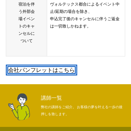
宿泊を伴
ヴォルテックス都合によるイベント中
ヴォルテックスについて
う外部会
止/延期の場合を除き、
場イベン
申込完了後のキャンセルに伴うご返金
ヴォルテックスセミナー
トのキャ
は一切致しかねます。
ンセルに
各種お問合せについて
ついて
Home
ヴォルテックスについて
ヴォルテックスセミナー
各種お
会社パンフレットはこちら
講師一覧
弊社の講師をご紹介。 お客様の夢を叶える一歩の後
押しを致します。