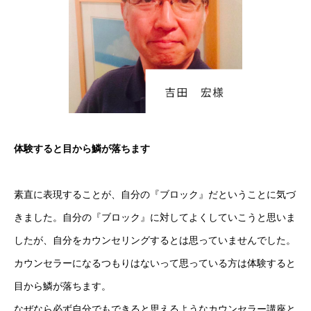
Home
体験すると目から鱗が落ちます
ヴォルテックスについて
ヴォルテックスセミナー
素直に表現することが、自分の『ブロック』だということに気づ
きました。自分の『ブロック』に対してよくしていこうと思いま
各種お問合せについて
したが、自分をカウンセリングするとは思っていませんでした。
カウンセラーになるつもりはないって思っている方は体験すると
Home
ヴォルテックスについて
ヴォルテックスセミナー
各種お
目から鱗が落ちます。
なぜなら必ず自分でもできると思えるようなカウンセラー講座と