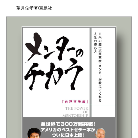
望月俊孝著/宝島社